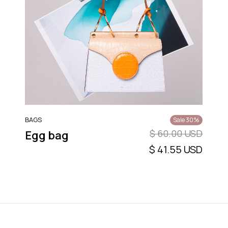
BAGS
Sale 30%
$ 60.00 USD
Egg bag
$ 41.55 USD