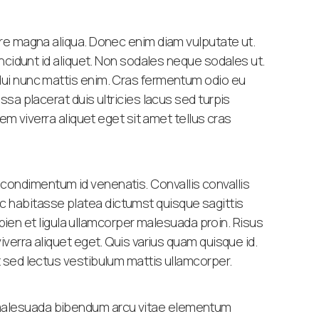
ore magna aliqua. Donec enim diam vulputate ut.
incidunt id aliquet. Non sodales neque sodales ut.
dui nunc mattis enim. Cras fermentum odio eu
sa placerat duis ultricies lacus sed turpis
em viverra aliquet eget sit amet tellus cras
isl condimentum id venenatis. Convallis convallis
 hac habitasse platea dictumst quisque sagittis
apien et ligula ullamcorper malesuada proin. Risus
verra aliquet eget. Quis varius quam quisque id.
t sed lectus vestibulum mattis ullamcorper.
 malesuada bibendum arcu vitae elementum