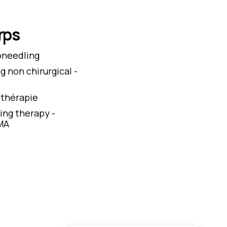
rps
oneedling
ng non chirurgical -
thérapie
ing therapy -
MA