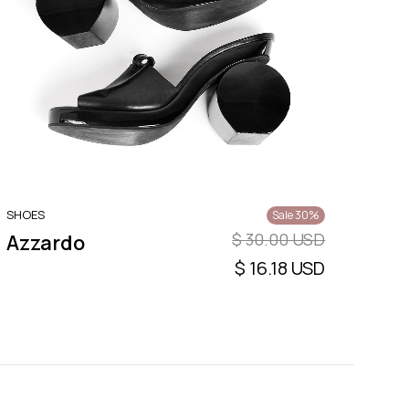
SHOES
Sale 30%
$ 30.00 USD
Azzardo
$ 16.18 USD