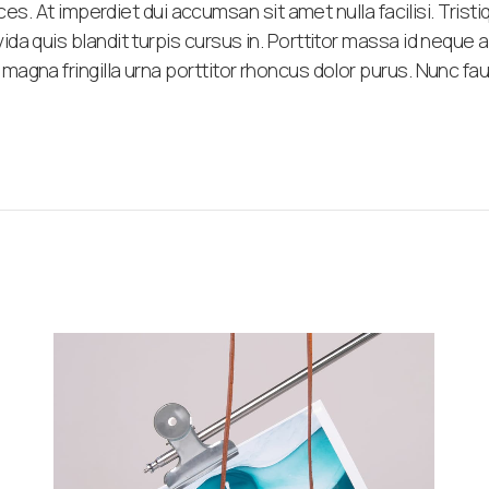
ices. At imperdiet dui accumsan sit amet nulla facilisi. Tr
a quis blandit turpis cursus in. Porttitor massa id neque a
gna fringilla urna porttitor rhoncus dolor purus. Nunc fauc