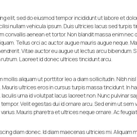
ng elit, sed do eiusmod tempor incididunt ut labore et dol
si nullam vehicula ipsum. Duis ultricies lacus sed turpis t
im convallis aenean et tortor. Non blandit massa enim nec 
aliquam. Tellus orci ac auctor augue mauris augue neque. Mas
 hendrerit. Vitae auctor eu augue ut lectus arcu bibendum. S
 rutrum. Laoreet id donec ultrices tincidunt arcu.
m mollis aliquam ut porttitor leo a diam sollicitudin. Nibh n
it. Mauris ultrices eros in cursus turpis massa tincidunt. In
. Iaculis urna id volutpat lacus laoreet non. Nunc pulvinar s
tempor. Velit egestas dui id ornare arcu. Sed enim ut sem vi
arius. Mauris pharetra et ultrices neque ornare. Ac feugia
cing diam donec. Id diam maecenas ultricies mi. Aliquam