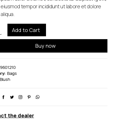
 eiusmod tempor incididunt ut labore et dolore
aliqua.
Buy now
99601210
ry:
Bags
Blush
ct the dealer