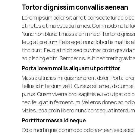
Tortor dignissim convallis aenean
Lorem ipsum dolor sit amet, consectetur adipisci
Et netus et malesuada fames. Commodo nulla facili
Nunc non blandit massa enim nec. Tortor digniss
feugiat pretium. Felis eget nunc lobortis mattis 
tincidunt. Feugiat nibh sed pulvinar proin gravida
adipiscing enim. Semper risus in hendrerit gravida
Porta lorem mollis aliquam ut porttitor
Massa ultricies mi quis hendrerit dolor. Porta lore
tellus id interdum velit. Cursus sit amet dictum s
purus. Quam viverra orci sagittis eu volutpat odio
nec feugiat in fermentum. Vel eros donec ac odio 
Malesuada proin libero nunc consequat interdum v
Porttitor massa id neque
Odio morbi quis commodo odio aenean sed adipis