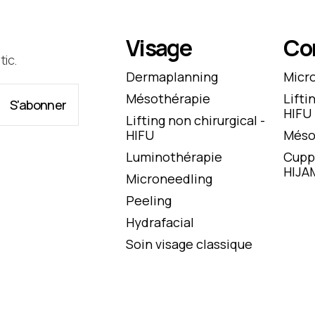
Visage
Co
ic.
Dermaplanning
Micr
Mésothérapie
Lifti
HIFU
Lifting non chirurgical -
HIFU
Méso
Luminothérapie
Cupp
HIJA
Microneedling
Peeling
Hydrafacial
Soin visage classique