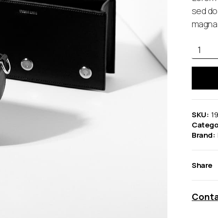
sed do
magna 
SKU:
1
Catego
Brand:
Share
Conta